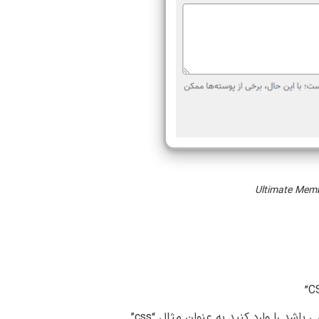
د را وارد کنید به عنوان مثال “css”