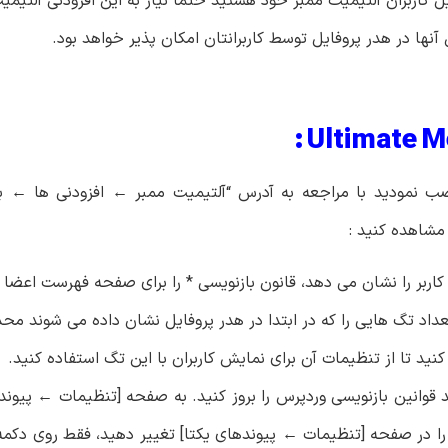
یل کاربران آلتیمیت ممبر خود هستید حتما نیاز به این افزودنی آلتیم
نها در هدر پروفایل توسط کاربرانتان امکان پذیر خواهد بود.
نصب نمودید با مراجعه به آدرس “آلتیمیت ممبر ← افزودنی ها ← ب
 مشاهده کنید :
ربر را نشان می دهد، قانون بازنویسی * را برای صفحه فهرست اعضا 
عداد تگ هایی را که در ابتدا در هدر پروفایل نشان داده می شوند مح
کنید تا از تنظیمات آن برای نمایش کاربران با این تگ استفاده کنید.
د قوانین بازنویسی وردپرس را بروز کنید. به صفحه [تنظیمات ← پیوند
را در صفحه [تنظیمات ← پیوندهای یکتا] تغییر دهید، فقط روی دکمه