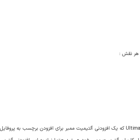
 هر نقش :
در این مقاله قصد آموزش افزونه Ultimate Member – User Tags که یک افزودنی آلتیمیت ممبر برای افزودن ب