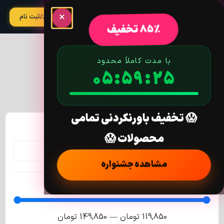
×
آپدیت
ورود/ثبت نام
85% تخفیف
دسته: ساخت
با مدت کاملاً محدود
05:59:24
پیشنمایش
😱 تخفیف باورنکردنی تمامی
جستجو در محصولات
محصولات 😱
مشاهده جشنواره
فیلتر قیمت
119,850
تومان
—
149,850
تومان