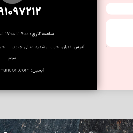
91097212
ساعت کاری:
9:00 تا 17:00 شنبه تا پنج شنبه
آدرس:
سوم
ایمیل:
amandon.com