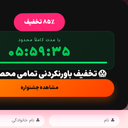
خانه
فروشگاه
افزونه وردپرس
ق
85% تخفیف
با مدت کاملاً محدود
05:59:34
😱 تخفیف باورنکردنی تمامی محص
مشاهده جشنواره