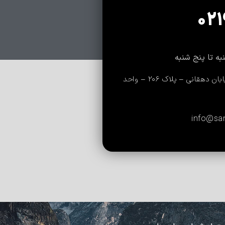
021
تهران، خیابان شهید مدنی جنوبی – خیابان دهقانی – پلاک 206 – واحد
info@s