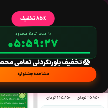
خانه
فروشگاه
افزونه وردپرس
ق
85% تخفیف
د
با مدت کاملاً محدود
05:59:26
جستجو در محصولات
😱 تخفیف باورنکردنی تمامی محص
مشاهده جشنواره
فیلتر قیمت
95,850
تومان
—
145,850
تومان