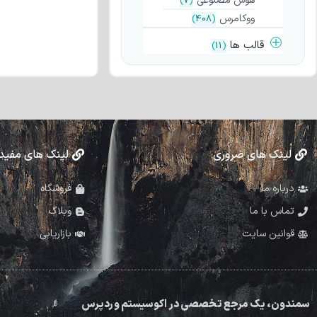
هوش مصنوعی
)
7
(
ووکامرس
)
408
(
قالب ها
)
11
(
لینک های ضروری
لینک های مفید
درباره ما
فروشگاه
تماس با ما
وبلاگ
قوانین سایت
بازاریابی
سمندون، یک مرجع تخصصی در اکوسیستم وردپرس