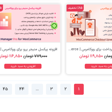
%85 تخفیف
%85 
تومان
تومان
افزونه قیف فروش پرداخت برای ووکامرس | WooCommerce...
افزونه پیکسل منیجر پرو برای ووکامرس | Pixel...
ومان
۱۱۹,۸۵۰
تومان
۷۷۹,۰۰۰
تومان
۱۱۶,۸۵۰
تومان
ودن به سبد خرید
افزودن به سبد خرید
45
44
…
3
2
1