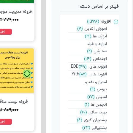
فیلتر بر اساس دسته
۷۷۹,۰۰۰
ت
افزونه
)
1,278
(
آموزش آنلاین
)
7
(
افز
ابزارک ها
)
21
(
ابزارها و فیلد
سفارشی
)
2
(
اجتماعی
)
14
(
افزونه های EDD
(
49
)
افزونه های Yith
(
82
)
امتیاز و نقد و
بررسی
)
9
(
امنیتی
)
27
(
افزونه لیست علاق
انجمن ها
)
1
(
۸۰۹,۰۰۰
تو
بهینه سازی
)
20
(
پشتیبان گیری
)
6
(
افز
پشتیبانی
)
33
(