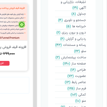
تبلیغات، بازاریابی و
آگهی
)
29
(
جداول
)
8
(
جستجو و ناوبری
)
4
(
خبرنامه ها
)
5
(
درون و برون ریزی
)
2
(
ردیابی و گزارش
)
6
(
رسانه و مستندات
)
43
(
سئو
)
23
(
۷۹۹,۰۰۰
ت
ساخت پیشنمایش
)
3
(
صفحه ساز
افز
)
140
(
طراحی
)
16
(
عضویت
)
73
(
عناصر رابط
)
13
(
فرم ساز
)
125
(
کمکی
)
102
(
منو
)
10
(