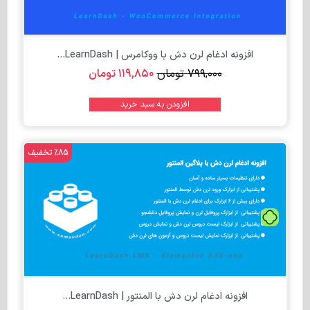
افزونه ادغام لرن دش با ووکامرس | LearnDash...
۷۹۹,۰۰۰
تومان
۱۱۹,۸۵۰
تومان
افزودن به سبد خرید
%85 تخفیف
تومان
افزونه ادغام لرن دش با المنتور | LearnDash...