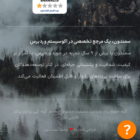
سمندون، یک مرجع تخصصی در اکوسیستم وردپرس
سمندون با بیش از ۹ سال تجربه در حوزه وردپرس، با تمرکز بر
کیفیت، شفافیت و پشتیبانی حرفه‌ای، در کنار توسعه‌دهندگان
برای ساخت پروژه‌های پایدار و قابل اطمینان فعالیت می‌کند.
کلیه حقوق برای وبسایت سمندون محفوظ است هر گونه کپی برداری پیگرد
قانونی دارد
طراحی شده با
❤
توسط سمنــدون​​