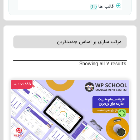
قالب ها
)
11
(
Showing all 7 results
%85 تخفیف
تومان