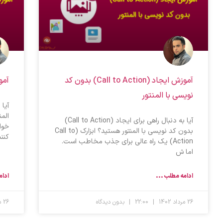
آموزش ایجاد (Call to Action) بدون کد
آمو
نویسی با المنتور
آیا 
الم
آیا به دنبال راهی برای ایجاد (Call to Action)
خوا
بدون کد نویسی با المنتور هستید؟ ابزارک (Call to
کنن
Action) یک راه عالی برای جذب مخاطب است.
اما ش
ادامه مطلب ...
ادام
26 مرداد 1402
22:00
بدون دیدگاه
26 مرداد 1402