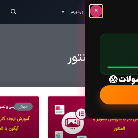
×
الب وردپرس
آموزش وردپرس
دسته: المنتور
ولات 😱
زش
آموزش