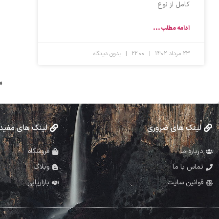
کامل از نوع
ادامه مطلب ...
23 مرداد 1402
22:00
بدون دیدگاه
«
لینک های ضروری
لینک های مفید
درباره ما
فروشگاه
تماس با ما
وبلاگ
قوانین سایت
بازاریابی