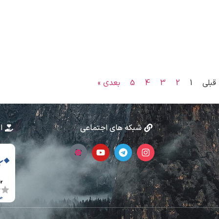
 قبلی
1
2
3
4
5
بعدی »
شبکه های اجتماعی
ا