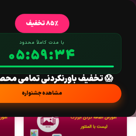
خانه
فروشگاه
افزونه وردپرس
ق
85% تخفیف
با مدت کاملاً محدود
05:59:33
😱 تخفیف باورنکردنی تمامی محص
مشاهده جشنواره
آموزش
آمو