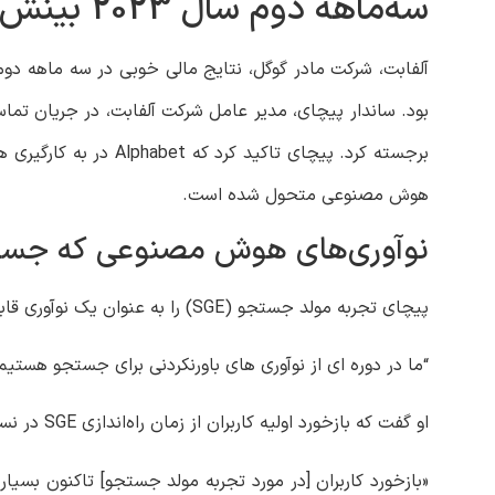
سه‌ماهه دوم سال 2023 بینش
بود. ساندار پیچای، مدیر عامل شرکت آلفابت، در جریان تم
برجسته کرد. پیچای تا
هوش مصنوعی متحول شده است.
نوآوری‌های هوش مصنوعی که جستج
پیچای تجربه مولد جستجو (SGE) را به عنوان یک نوآوری قابل توجه که توسط مدل های زبان بزرگ مانند PalM فعال شده است، برجسته کرد.
“ما در دوره ای از نوآوری های باورنکردنی برای جستجو هستی
او گفت که بازخورد اولیه کاربران از زمان راه‌اندازی SGE در نسخه بتا «بسیار مثبت» بوده است.
«بازخورد کاربران [در مورد تجربه مولد جستجو] تاکنون بسیا