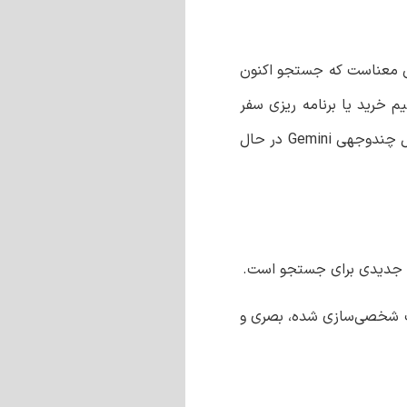
ین بدان معناست که جستجو اکنون
یم خرید یا برنامه ریزی سفر
هستند، می تواند ترجیحات و عوامل متعددی را بسنجید. پیچای همچنین به نوآوری های آینده اشاره کرد و خاطرنشان کرد که مدل چندوجهی Gemini در حال
ر جدیدی برای جستجو است.
بلیغات شخصی‌سازی شده، بصری و