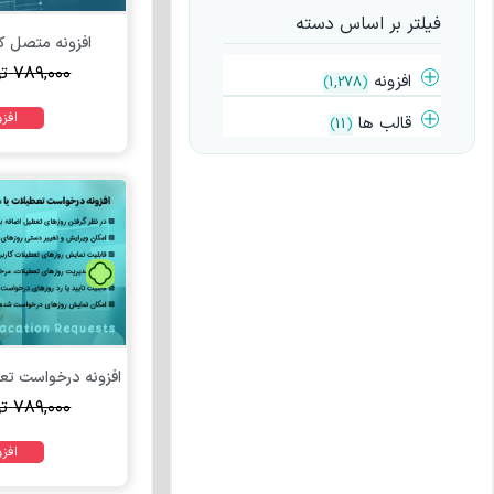
فیلتر بر اساس دسته
افزونه متصل کنن
۷۸۹,۰۰۰
ت
افزونه
)
1,278
(
افز
قالب ها
)
11
(
۷۸۹,۰۰۰
ت
افز