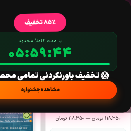
خانه
فروشگاه
افزونه وردپرس
ق
85% تخفیف
دسته:
با مدت کاملاً محدود
05:59:44
جستجو در محصولات
😱 تخفیف باورنکردنی تمامی محص
مشاهده جشنواره
فیلتر قیمت
118,350
تومان
—
118,350
تومان