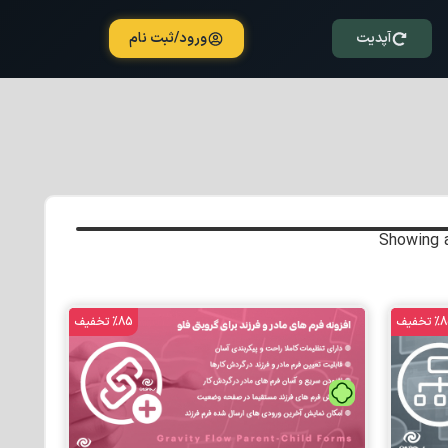
آپدیت
ورود/ثبت نام
Showing a
تخفیف
%85 تخفیف
تومان