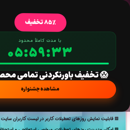
خانه
فروشگاه
افزونه وردپرس
ق
85% تخفیف
با مدت کاملاً محدود
05:59:32
افزونه درخواست تعطیلات یا مرخصی گرویتی فلو | Gravity Flow – Vacation Requests
خانه
/
افزونه
/
فرم ساز
/
پلاگین گرویتی فرمز
/
پلاگین گرویتی فلو
Vacation Requests
😱 تخفیف باورنکردنی تمامی محص
مشاهده جشنواره