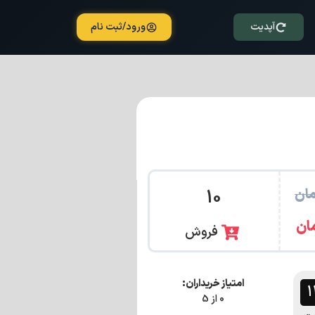
آپدیت
ورود/ثبت نام
ان
10
ان
فروش
امتیاز خریداران:
0 از 5