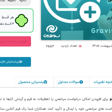
ثانیه
دقیقه
ساع
هر قسط با
۴ قسط ماهانه. بدون سود، چک و ضامن.
افزودن به سبد خری
تعداد بازدید:
2553
پیشنمایش فارس
خچه تغییرات
سوالات متداول
پشتیبانی محصول
و
برای افزودن امکان درخواست مرخصی یا تعطیلات به فرم و گردش کارها با نم
واست های مرخصی خود را ارسال و تأیید کنند. همکاران شما یک فرم آنلاین ساده 