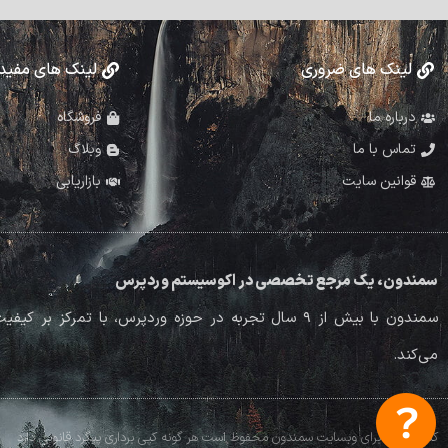
لینک های ضروری
لینک های مفید
درباره ما
فروشگاه
تماس با ما
وبلاگ
قوانین سایت
بازاریابی
سمندون، یک مرجع تخصصی در اکوسیستم وردپرس
سمندون با بیش از ۹ سال تجربه در حوزه وردپرس، با تم
می‌کند.
کلیه حقوق برای وبسایت سمندون محفوظ است هر گونه کپی برداری پیگرد قانونی دارد