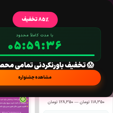
خانه
فروشگاه
افزونه وردپرس
ق
85% تخفیف
دسته: وی
با مدت کاملاً محدود
05:59:35
جستجو در محصولات
😱 تخفیف باورنکردنی تمامی محص
مشاهده جشنواره
فیلتر قیمت
118,350
تومان
—
128,350
تومان