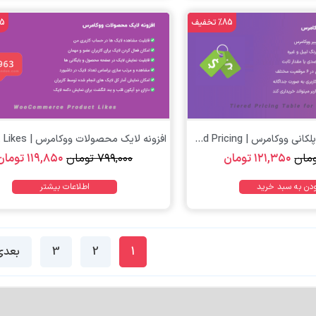
%85 تخفیف
%85 
تومان
افزونه قیمت گذاری پلکانی ووکامرس | Tiered Pricing...
مان
۱۲۱,۳۵۰
تومان
۷۹۹,۰۰۰
تومان
۱۱۹,۸۵۰
تومان
ودن به سبد خرید
اطلاعات بیشتر
1
2
3
بعدی