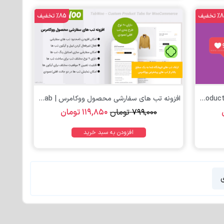
تخفیف
%85 تخفیف
تومان
افزونه لایک محصولات ووکامرس | WooCommerce Product Likes
افزونه تب های سفارشی محصول ووکامرس | Tab...
۷۹۹,۰۰۰
تومان
۱۱۹,۸۵۰
تومان
افزودن به سبد خرید