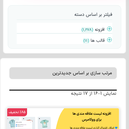
فیلتر بر اساس دسته
افزونه
)
1,278
(
قالب ها
)
11
(
نمایش 1–16 از 17 نتیجه
%85 تخفیف