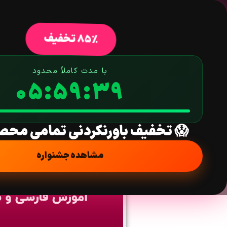
خانه
فروشگاه
افزونه وردپرس
ق
85% تخفیف
با مدت کاملاً محدود
05:59:38
چگونه مشکل لود 
😱 تخفیف باورنکردنی تمامی محص
خانه
/
آموزش
مشاهده جشنواره