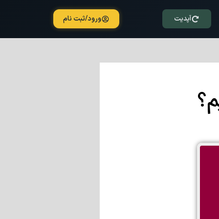
آپدیت
ورود/ثبت نام
م؟