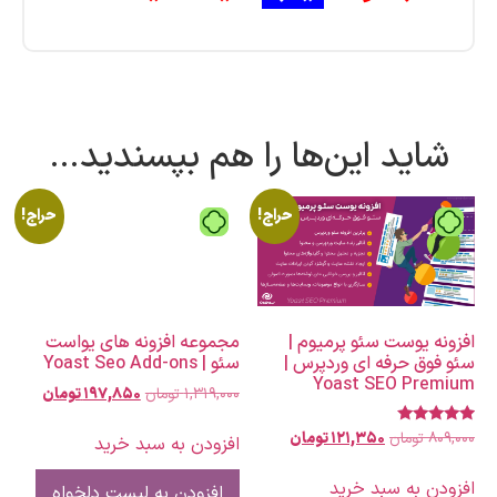
شاید این‌ها را هم بپسندید…
حراج!
حراج!
تومان
تومان
افزونه یوست سئو پرمیوم |
مجموعه افزونه های یواست
سئو فوق حرفه ای وردپرس |
سئو | Yoast Seo Add-ons
Yoast SEO Premium
۱,۳۱۹,۰۰۰
تومان
۱۹۷,۸۵۰
تومان
۸۰۹,۰۰۰
تومان
۱۲۱,۳۵۰
تومان
نمره
افزودن به سبد خرید
5.00
از 5
افزودن به سبد خرید
افزودن به لیست دلخواه