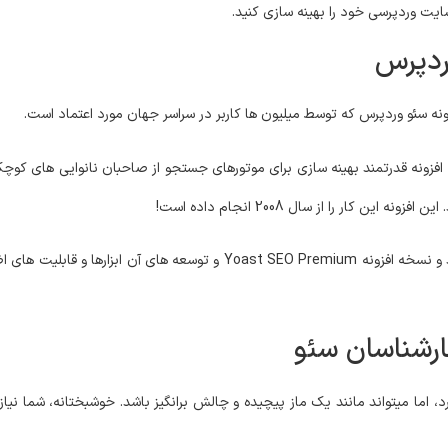
یت وردپرسی خود را بهینه سازی کنید.
ن این افزونه قدرتمند بهینه سازی برای موتورهای جستجو از صاحبان نانوایی های ک
کار را از سال 2008 انجام داده است!
نسخه Yoast SEO Free موارد اساسی را برای شروع سئو به شما میدهد و نسخه افزونه EO Premium
رشناسان سئو
 اما میتواند مانند یک ماز پیچیده و چالش برانگیز باشد. خوشبختانه، شما نیازی 