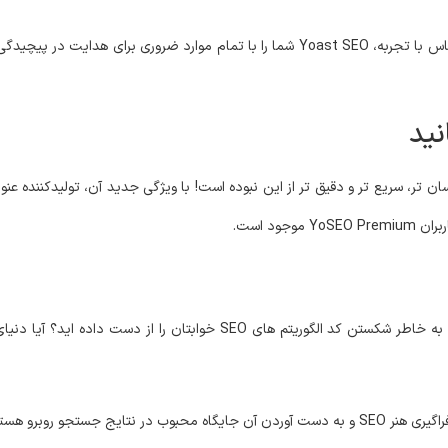
مأموریت Yoast، «سئو برای همه» است. چه تازه کار باشید یا یک کارشناس با تجربه، Yoast SEO شما را با تم
نید
ود است.
جستجو روبرو هستند.