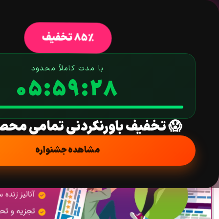
خانه
فروشگاه
افزونه وردپرس
ق
85% تخفیف
با مدت کاملاً محدود
05:59:28
افزونه یوست سئو پرمیوم | سئو فوق حرفه ای وردپرس | EO Premium
خانه
/
افزونه
/
سئو
/
پلاگین یوست سئو
/ افزونه یوست سئو پرمیوم | سئو فوق حرفه ا
😱 تخفیف باورنکردنی تمامی محص
مشاهده جشنواره