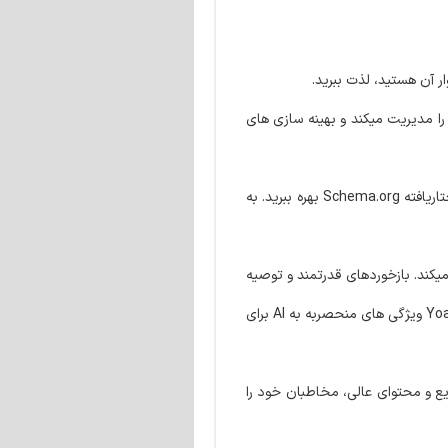
مانند URLهای معتبر و برچسب های متا را مدیریت میکند و بهینه سازی های
از ویژگی های پیشرفته مانند نقشه های سایت XML، قالب بندی عناوین و توضیحات متا، و یکپارچه سازی داده های ساختاریافته Schema.org بهره ببرید. به
ه بالا بردن SEO و خوانایی محتوای شما کمک میکند. بازخوردهای قدرتمند و توصیه
های عملی دریافت کنید تا محتوای فوق العاده ای خلق کنید که با خوانندگان و موتورهای جستجو طنین انداز شود. اما بیشتر! Yoast SEO Premium ویژگی های منحصربه به AI برای
ی سریع و محتوای عالی، مخاطبان خود را