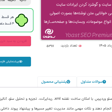
ثانیه
دقیقه
ساع
هر قسط با
۴ قسط ماهانه. بدون سود، چک و ضامن.
افزودن به سبد خری
تعداد بازدید:
5297
پیشنمایش فارس
سوالات متداول
پشتیبانی محصول
پلاگین سئو وردپرس با امکان ساخت نقشه xml، ریدایرکت، تجزی
نجام دهند و نکات مهمی مانند مدیریت تغییر مسیرها و پیشنهاد پیوند داخلی ه