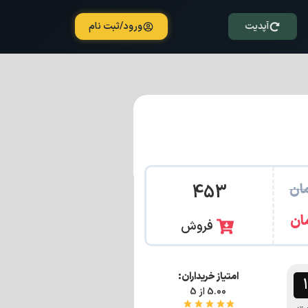
آپدیت
ورود/ثبت نام
ان
453
ان
فروش
امتیاز خریداران:
5.00 از 5