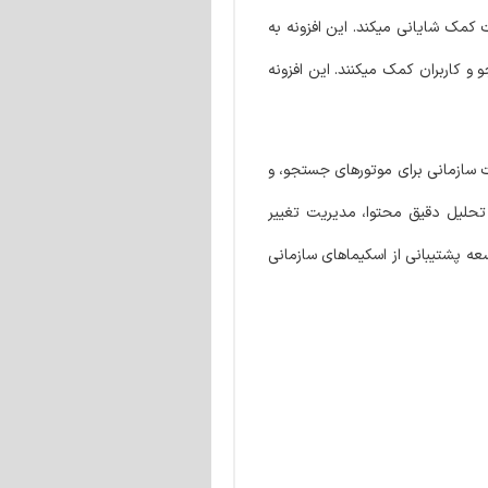
عددی را ارائه میدهد که به بهبود SEO و رتبه نتایج جستجوی سایت کمک شایانی میکند. این افزونه به
کاربران کمک میکنند​​. این افزونه
 سازمانی برای موتورهای جستجو، و
 تحلیل دقیق محتوا، مدیریت تغییر
داخلی را فراهم میکند. بهبودهای اخیر در این افزونه شامل بهینه سازی هایی برای کار با ویرایشگر صفحه ساز Elementor و توسعه پشتیبانی از اسکیماهای سازمانی