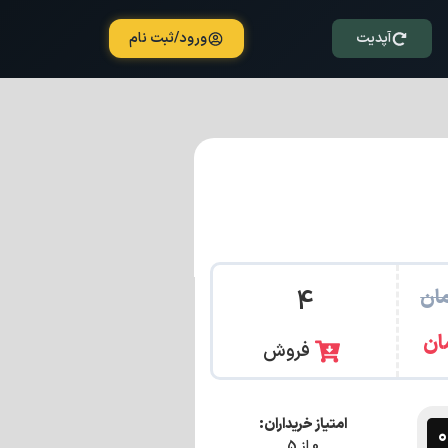
آپدیت
ورود/ثبت نام
ان
4
ان
فروش
امتیاز خریداران:
0 از 5