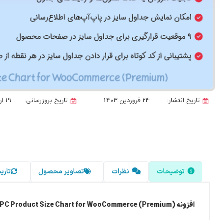
تاریخ انتشار:
24 فروردین 1403
تاریخ بروزرسانی:
19 اردیبهشت 1405
توضیحات
نظرات
تصاویر محصول
تاری
افزونه WPC Product Size Chart for WooCommerce (Premium)