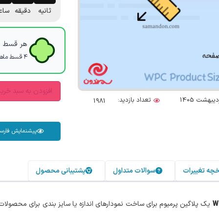
ثانیه
دقیقه
ساع
هر قسط با
۴ قسط ماهانه. بدون سود، چک و ضامن.
افزودن به سبد خری
تعداد بازدید:
1981
پیشنمایش فارس
خچه تغییرات
سوالات متداول
پشتیبانی محصول
یک پلاگین پرمیوم برای ساخت نمودارهای اندازه یا سایز بندی برای محصولا