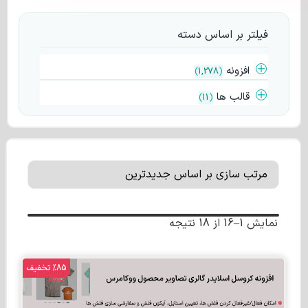
فیلتر بر اساس دسته
افزونه
)
1,278
(
قالب ها
)
11
(
نمایش 1–16 از 18 نتیجه
%85 تخفیف