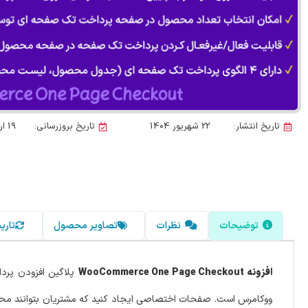
تاریخ انتشار:
22 شهریور 1404
تاریخ بروزرسانی:
19 اردیبهشت 1405
توضیحات
نظرات
تصاویر محصول
تاری
افزونه WooCommerce One Page Checkout
پلاگین افزودن پر