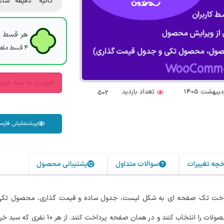
ثانیه
دقیقه
ساع
هر قسط با
۴ قسط ماهانه. بدون سود، چک و ضامن.
افزودن به سبد خری
تعداد بازدید:
502
پیشنمایش فارس
خچه تغییرات
سوالات متداول
پشتیبانی محصول
داخت تک صفحه ای به شکل لیست، جدول ساده و قیمت گذاری، محصول تک