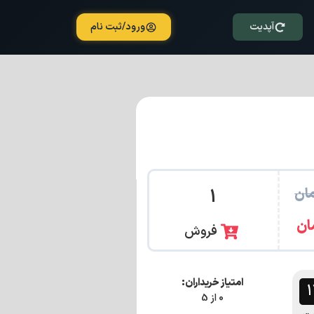
آپدیت
ورود/ثبت نام
ان
1
ان
فروش
امتیاز خریداران:
0 از 5