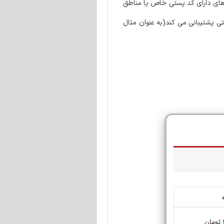
رهای دارای کد پستی خاص یا مناطق
گی wildcard در پایان کد پستی پشتیبانی می کند(به عنوان مثال