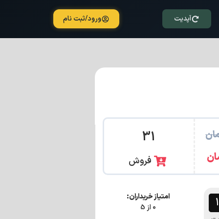
آپدیت
ورود/ثبت نام
ان
31
ان
فروش
امتیاز خریداران:
0 از 5