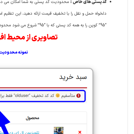
کد پستی های خاص :
محدودیت کد پستی به شما امکان می دهد
دلخواه حمل و نقل را با تخفیف قیمت ارائه دهید، این تنظیم ا
“95” کوپن را به همه کد پستی که با “95” شروع می شود محدود می کند).
تصاویری از محیط افزونه rce Coupon Restrictions
نمونه محدودیت ا