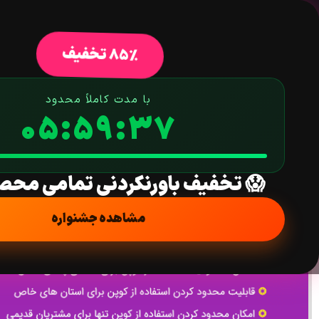
خانه
فروشگاه
افزونه وردپرس
ق
85% تخفیف
با مدت کاملاً محدود
05:59:36
افزونه محدودیت های کوپن تخفیف ووکامرس | WooCommerce Coupon Restrictions
خانه
/
افزونه
/
ووکامرس
/
مدیریت فروشگاه
/ افزونه محدودیت های کوپن تخفیف ووکامرس |  Restrictions
😱 تخفیف باورنکردنی تمامی محص
مشاهده جشنواره