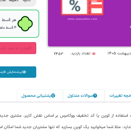
ثانیه
دقیقه
ساع
هر قسط با
۴ قسط ماهانه. بدون سود، چک و ضامن.
افزودن به سبد خری
تعداد بازدید:
2453
پیشنمایش فارس
خچه تغییرات
سوالات متداول
پشتیبانی محصول
ستفاده از کوپن یا کد تخفیف ووکامرس بر اساس نقش کاربر، مشتری جدید/
رد، مثلا شما میخوایید یک کوپن بسازید که تنها مشتریان جدید شما امکان استفا