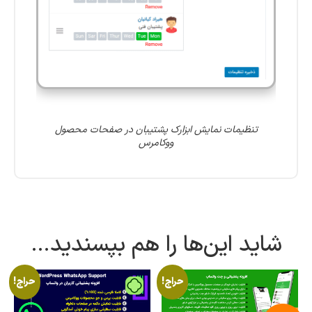
تنظیمات نمایش ابزارک پشتیبان در صفحات محصول
ووکامرس
شاید این‌ها را هم بپسندید…
حراج!
حراج!
تومان