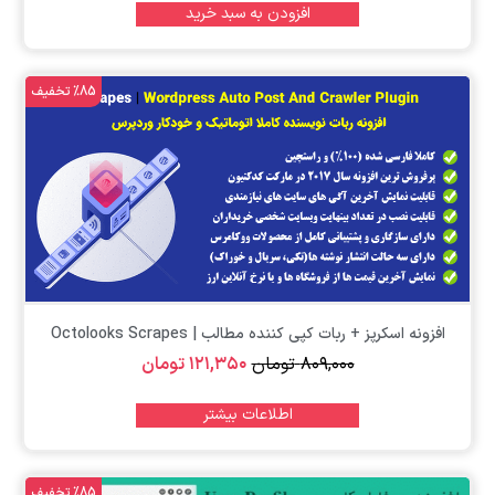
افزودن به سبد خرید
%85 تخفیف
افزونه اسکرپز + ربات کپی کننده مطالب | Octolooks Scrapes
۸۰۹,۰۰۰
تومان
۱۲۱,۳۵۰
تومان
اطلاعات بیشتر
%85 تخفیف