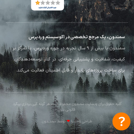
سمندون، یک مرجع تخصصی در اکوسیستم وردپرس
سمندون با بیش از ۹ سال تجربه در حوزه وردپرس، با تمرکز بر
کیفیت، شفافیت و پشتیبانی حرفه‌ای، در کنار توسعه‌دهندگان
برای ساخت پروژه‌های پایدار و قابل اطمینان فعالیت می‌کند.
کلیه حقوق برای وبسایت سمندون محفوظ است هر گونه کپی برداری پیگرد
قانونی دارد
طراحی شده با
❤
توسط سمنــدون​​