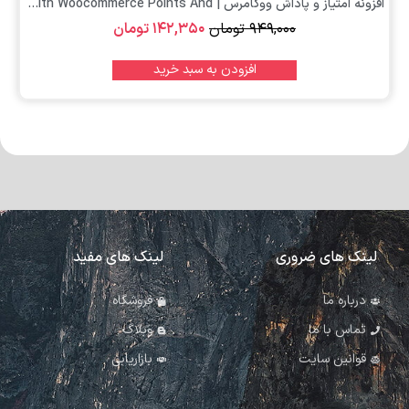
افزونه امتیاز و پاداش ووکامرس | Yith Woocommerce Points And...
۹۴۹,۰۰۰
تومان
۱۴۲,۳۵۰
تومان
افزودن به سبد خرید
لینک های ضروری
لینک های مفید
درباره ما
فروشگاه
تماس با ما
وبلاگ
قوانین سایت
بازاریابی