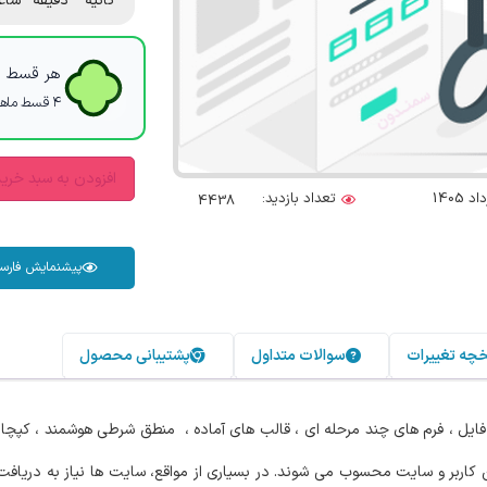
ثانیه
دقیقه
ساع
هر قسط با
۴ قسط ماهانه. بدون سود، چک و ضامن.
افزودن به سبد خری
تعداد بازدید:
4438
پیشنمایش فارس
خچه تغییرات
سوالات متداول
پشتیبانی محصول
فایل ، فرم های چند مرحله ای ، قالب های آماده ، منطق شرطی هوشمند ، کپچا ا
اربر و سایت محسوب می شوند. در بسیاری از مواقع، سایت ها نیاز به دریافت ا