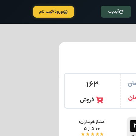
آپدیت
ورود/ثبت نام
ان
163
ان
فروش
امتیاز خریداران:
5.00 از 5