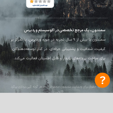
سمندون، یک مرجع تخصصی در اکوسیستم وردپرس
سمندون با بیش از ۹ سال تجربه در حوزه وردپرس، با تمرکز بر
کیفیت، شفافیت و پشتیبانی حرفه‌ای، در کنار توسعه‌دهندگان
برای ساخت پروژه‌های پایدار و قابل اطمینان فعالیت می‌کند.
کلیه حقوق برای وبسایت سمندون محفوظ است هر گونه کپی برداری پیگرد
قانونی دارد
طراحی شده با
❤
توسط سمنــدون​​