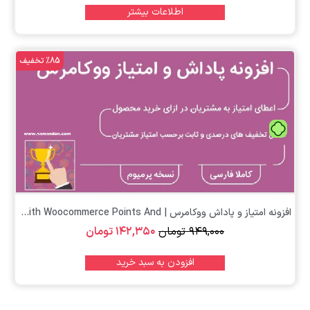
اطلاعات بیشتر
%85 تخفیف
تومان
افزونه امتیاز و پاداش ووکامرس | Yith Woocommerce Points And...
۹۴۹,۰۰۰
تومان
۱۴۲,۳۵۰
تومان
افزودن به سبد خرید