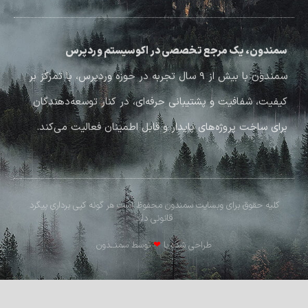
سمندون، یک مرجع تخصصی در اکوسیستم وردپرس
سمندون با بیش از ۹ سال تجربه در حوزه وردپرس، با تمرکز بر
کیفیت، شفافیت و پشتیبانی حرفه‌ای، در کنار توسعه‌دهندگان
برای ساخت پروژه‌های پایدار و قابل اطمینان فعالیت می‌کند.
کلیه حقوق برای وبسایت سمندون محفوظ است هر گونه کپی برداری پیگرد
قانونی دارد
طراحی شده با
❤
توسط سمنــدون​​