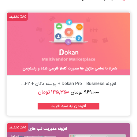
%85 تخفیف
افزونه Dokan Pro – Business + پوسته دکان + 42...
۹۶۹,۰۰۰
تومان
۱۴۵,۳۵۰
تومان
افزودن به سبد خرید
%85 تخفیف