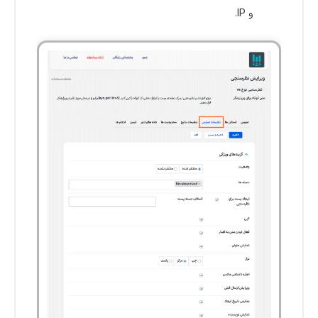
و IP.