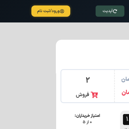
آپدیت
ورود/ثبت نام
ان
2
ان
فروش
امتیاز خریداران:
0 از 5