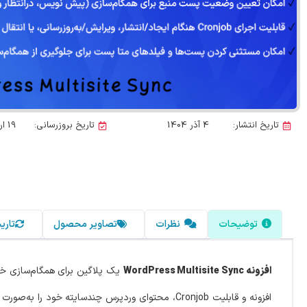
تاریخ انتشار:
4 آذر 1404
تاریخ بروزرسانی:
19 اردیبهشت 1405
توضیحات
نظرات
تصاویر محصول
تاری
افزونه WordPress Multisite Sync
یک پلاگین برای همگام‌سازی خو
افزونه و قابلیت Cronjob، محتوای وردپرس چندسایت