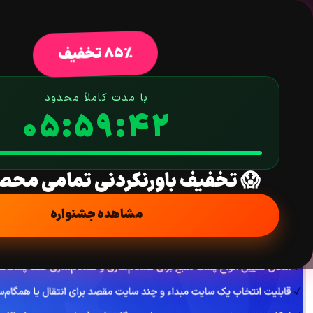
خانه
فروشگاه
افزونه وردپرس
ق
85% تخفیف
با مدت کاملاً محدود
05:59:41
افزونه همگام سازی چند سایتی (شبکه) یا مالتی سایت در وردپرس | Multisite Sync
خانه
/
افزونه
/
کمکی
/ افزونه همگام سازی چند سایتی (شبکه) یا مالتی سایت در وردپرس | ync
😱 تخفیف باورنکردنی تمامی محص
مشاهده جشنواره