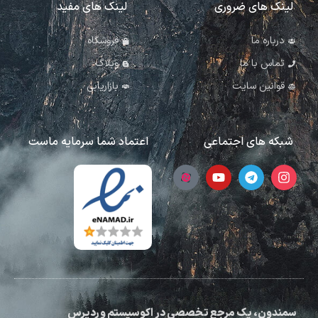
لینک های ضروری
لینک های مفید
درباره ما
فروشگاه
تماس با ما
وبلاگ
قوانین سایت
بازاریابی
شبکه های اجتماعی
اعتماد شما سرمایه ماست
سمندون، یک مرجع تخصصی در اکوسیستم وردپرس