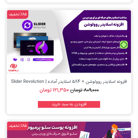
%85 تخفیف
تومان
افزونه اسلایدر روولوشن + 584 اسلایدر آماده | Slider Revolution
۸۰۹,۰۰۰
تومان
۱۲۱,۳۵۰
تومان
افزودن به سبد خرید
%85 تخفیف