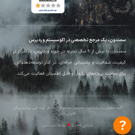
سمندون، یک مرجع تخصصی در اکوسیستم وردپرس
سمندون با بیش از ۹ سال تجربه در حوزه وردپرس، با تمرکز بر
کیفیت، شفافیت و پشتیبانی حرفه‌ای، در کنار توسعه‌دهندگان
برای ساخت پروژه‌های پایدار و قابل اطمینان فعالیت می‌کند.
کلیه حقوق برای وبسایت سمندون محفوظ است هر گونه کپی برداری پیگرد
قانونی دارد
طراحی شده با
❤
توسط سمنــدون​​