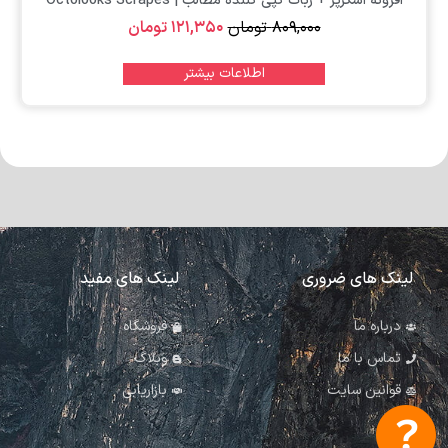
افزونه اسکرپز + ربات کپی کننده مطالب | Octolooks Scrapes
۸۰۹,۰۰۰
تومان
۱۲۱,۳۵۰
تومان
اطلاعات بیشتر
لینک های ضروری
لینک های مفید
درباره ما
فروشگاه
تماس با ما
وبلاگ
قوانین سایت
بازاریابی