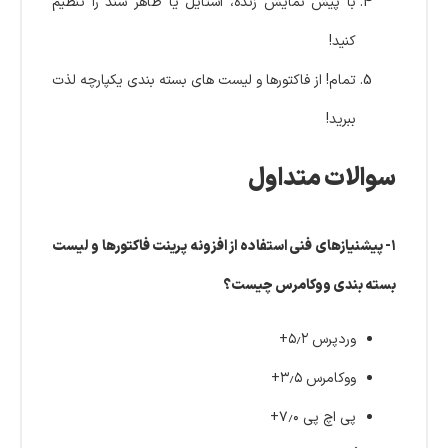
با پیش نمایش زنده، استایل یا ظاهر سند را تنظیم
کنید!
تمام! از فاکتورها و لیست های بسته بندی یکپارچه لذت
ببرید!
سوالات متداول
۱- پیشنیازهای فنی استفاده از افزونه پرینت فاکتورها و لیست
بسته بندی ووکامرس چیست؟
وردپرس ۵٫۲+
ووکامرس ۳٫۵+
پی اچ پی ۷٫۰+