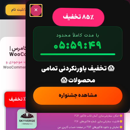
×
آپدیت
ورود/ثبت نام
85% تخفیف
با مدت کاملاً محدود
05:59:48
افزونه پرینت فاکتورها و لیست بسته بندی ووکامرس |
WooCommerce Print Invoices & Packing Lists
خانه
/
افزونه
/
ووکامرس
/
حمل و نقل، تحویل و تکمیل
/
مدیریت موجودی و
😱 تخفیف باورنکردنی تمامی
سفارش
/ افزونه پرینت فاکتورها و لیست بسته بندی ووکامرس | WooCommerce
Print Invoices & Packing Lists
محصولات 😱
نسخه: 3.14.1
مشاهده جشنواره
%85 تخفیف