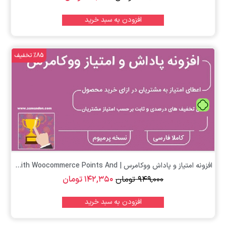
افزودن به سبد خرید
%85 تخفیف
تومان
افزونه امتیاز و پاداش ووکامرس | Yith Woocommerce Points And...
۹۴۹,۰۰۰
تومان
۱۴۲,۳۵۰
تومان
افزودن به سبد خرید