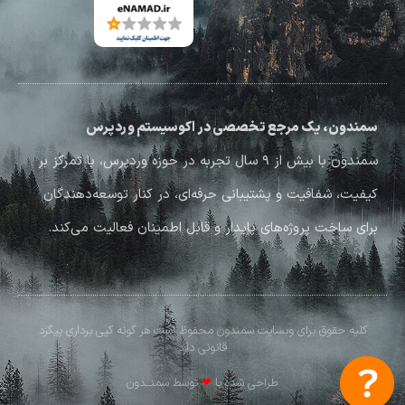
سمندون، یک مرجع تخصصی در اکوسیستم وردپرس
سمندون با بیش از ۹ سال تجربه در حوزه وردپرس، با تمرکز بر
کیفیت، شفافیت و پشتیبانی حرفه‌ای، در کنار توسعه‌دهندگان
برای ساخت پروژه‌های پایدار و قابل اطمینان فعالیت می‌کند.
کلیه حقوق برای وبسایت سمندون محفوظ است هر گونه کپی برداری پیگرد
قانونی دارد
طراحی شده با
❤
توسط سمنــدون​​