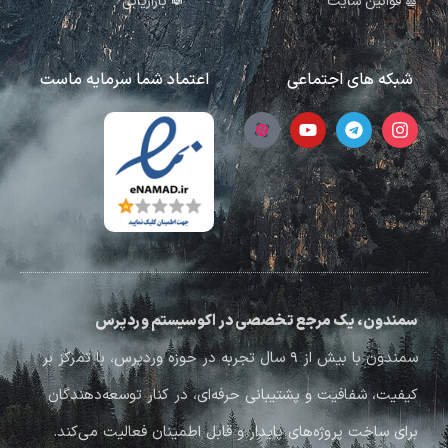
قوانین سایت
بازاریابی
شبکه های اجتماعی
اعتماد شما سرمایه ماست
سمندون، یک مرجع تخصصی در اکوسیستم وردپرس
سمندون با بیش از ۹ سال تجربه در حوزه وردپرس، با تمرکز بر
کیفیت، شفافیت و پشتیبانی حرفه‌ای، در کنار توسعه‌دهندگان
برای ساخت پروژه‌های پایدار و قابل اطمینان فعالیت می‌کند.