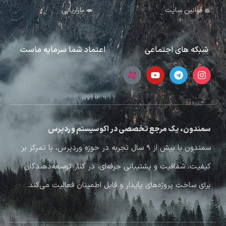
قوانین سایت
بازاریابی
شبکه های اجتماعی
اعتماد شما سرمایه ماست
سمندون، یک مرجع تخصصی در اکوسیستم وردپرس
سمندون با بیش از ۹ سال تجربه در حوزه وردپرس، با تمرکز بر
کیفیت، شفافیت و پشتیبانی حرفه‌ای، در کنار توسعه‌دهندگان
برای ساخت پروژه‌های پایدار و قابل اطمینان فعالیت می‌کند.