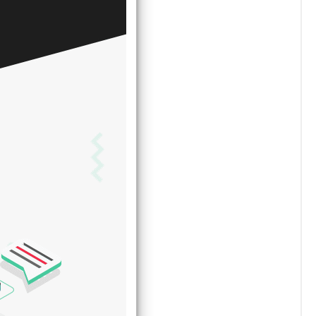
دلایل استف
چه چیزی افزونه User Activity Log PRO for WordPress را برجسته می کند؟
پیگیری فعالیت های اداری
گاهی اوقات کاربران به این فکر می‌کنند که اگر گذرواژه‌های سطح 
آن‌ها را کنار بگذارید و احساس کنید که در حالت ردیابی نیز هستید