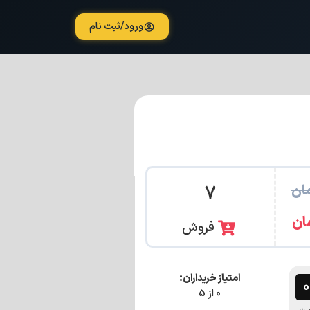
ورود/ثبت نام
ان
7
ان
فروش
امتیاز خریداران:
0 از 5