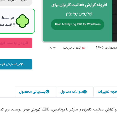
ثانیه
دقیقه
ساع
هر قسط با
۴ قسط ماهانه. بدون سود، چک و ضامن.
افزودن به سبد خری
تعداد بازدید:
2036
پیشنمایش فارس
خچه تغییرات
سوالات متداول
پشتیبانی محصول