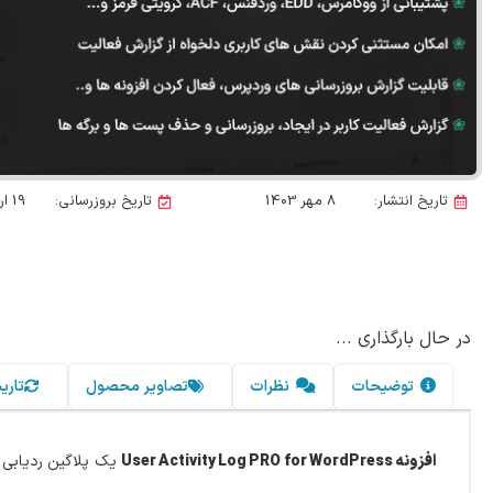
تاریخ انتشار:
8 مهر 1403
تاریخ بروزرسانی:
19 اردیبهشت 1405
در حال بارگذاری ...
توضیحات
نظرات
تصاویر محصول
تاری
افزونه User Activity Log PRO for WordPress