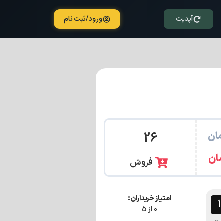
آپدیت
ورود/ثبت نام
ان
26
ان
فروش
امتیاز خریداران:
0 از 5