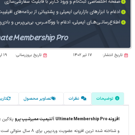
تاریخ انتشار:
17 تیر 1402
تاریخ بروزرسانی:
19 اردیبهشت 1405
توضیحات
نظرات
تصاویر محصول
تاری
افزونه Ultimate Membership Pro
آلتیمیت ممبرشیپ پرو
پلاگین ع
و شناخته شده ترین افزو