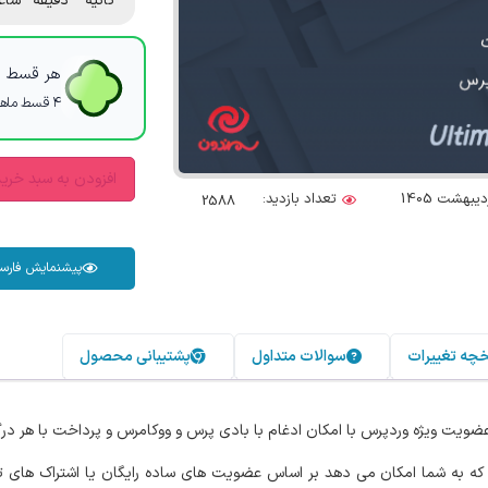
ثانیه
دقیقه
ساع
هر قسط با
۴ قسط ماهانه. بدون سود، چک و ضامن.
افزودن به سبد خری
تعداد بازدید:
2588
پیشنمایش فارس
خچه تغییرات
سوالات متداول
پشتیبانی محصول
ضویت ویژه وردپرس با امکان ادغام با بادی پرس و ووکامرس و پرداخت با هر در
نه عضویت وردپرس برای ۸ سال متوالی است که به شما امکان می دهد بر اساس عضویت های ساده رایگان یا 