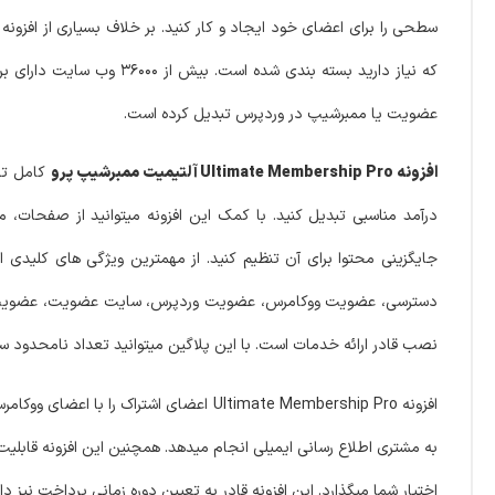
عضویت یا ممبرشیپ در وردپرس تبدیل کرده است.
افزونه Ultimate Membership Pro آلتیمیت ممبرشیپ پرو
کامل تری
جایگزینی محتوا برای آن تنظیم کنید. از مهمترین ویژگی های کلید
دسترسی، عضویت ووکامرس، عضویت وردپرس، سایت عضویت، عضویت هزینه 
نصب قادر ارائه خدمات است. با این پلاگین میتوانید تعداد نامحدود س
افزونه Ultimate Membership Pro اعضای اش
به مشتری اطلاع رسانی ایمیلی انجام میدهد. همچنین این افزونه قابلیت
اختیار شما میگذارد. این افزونه قادر به تعیین دوره زمانی پرداخت نیز 