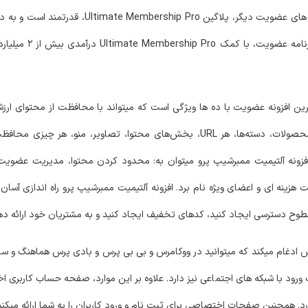
سطحی را برای اعضای خود ایجاد و کار کنید. بر خلاف بسیاری از افز
که نیاز دارید بسته بندی شده 
ن افزونه عضویت با ده ها ویژگی است که میتواند با محافظت از محتوای ارزش
درآمد مناسبی تبدیل کنید. با کمک این افزونه میتوانید از صفحات، محصولات، دسته‌ها، هر URL، بخش‌های
ی افزونه آلتیمیت ممبرشیپ پرو میتوان به: محدود کردن محتوا، مدیریت ع
ای و اعضای ویژه نام برد. افزونه آلتیمیت ممبرشیپ پرو راه اندازی آسان و
طوح دسترسی ایجاد کنید، کدهای تخفیف ایجاد کنید و به مشتریان خود ارائه ده
تراک را با اعضای ووکامرس ادغام میکند که میتوانید در ووکامرس و بی بی پرس و بادی پرس هماهن
 ورود با شبکه های اجتماعی نیز دارد. علاوه بر این موارد، صفحه حساب کاربری 
دارد. همچنین صفحات اختصاصی برای ثبت نام و ورود کاربران را به شما ارائه میکند