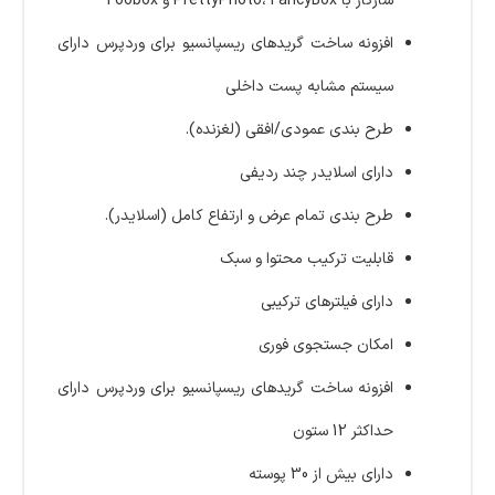
سازگار با PrettyPhoto، FancyBox و Foobox
افزونه ساخت گریدهای ریسپانسیو برای وردپرس دارای
سیستم مشابه پست داخلی
طرح بندی عمودی/افقی (لغزنده).
دارای اسلایدر چند ردیفی
طرح بندی تمام عرض و ارتفاع کامل (اسلایدر).
قابلیت ترکیب محتوا و سبک
دارای فیلترهای ترکیبی
امکان جستجوی فوری
افزونه ساخت گریدهای ریسپانسیو برای وردپرس دارای
حداکثر 12 ستون
دارای بیش از 30 پوسته