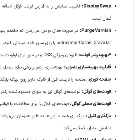
Display Swap:
قابلیت نمایش را به آدرس فونت گوگل اضافه می
فعال است.
Purge Varnish:
در صورت فعال بودن، هر زمان که حافظه پنهان از SpeedyCache پاک شود، حافظه پنهان Varnish را پ
Gravatar Cache: Gravatarها را روی سرور خود میزبانی کنید.
*بهبود رندر فونت:
افزودن ویژگی CSS رندر متن برای اولویت‌بندی سرعت رندر فونت‌ها.
قابلیت بهینه‌سازی تصویر:
بهینه‌سازی تصویر راهی برای تبدیل تصویر به فرمت‌های تصویر
صفحه فوری
: صفحه را درست قبل از کلیک کاربر روی لینک بارگذ
فونت‌های گوگل:
فونت‌های گوگل نیز به عنوان مسدودکننده رندر د
فونت‌های محلی گوگل:
فونت‌های گوگل را برای مطابقت با قوانین GDPR ذخیره کنی
بارگذاری تنبل:
بارگذاری همه دارایی‌ها به طور همزمان می‌تواند
نمایش، به آن کمک می‌کند.