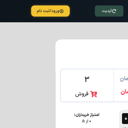
آپدیت
ورود/ثبت نام
ان
3
ان
فروش
امتیاز خریداران:
0 از 5