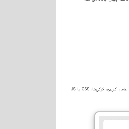
می توانید CSS درون خطی ایموجی و wp-emoji-release.min.js را حذف کنید. حذف: می‌توانید صفحات، عامل کاربری، کوکی‌ها، CSS یا JS