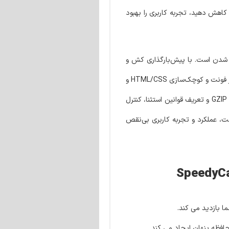
 کاهش دهید، تجربه کاربری را بهبود
ی و غیره از کش شدن است. با پیش‌بارگذاری کش و
تصاویر بحرانی، صفحات همیشه آماده و بهینه نمایش داده می‌شوند. امکان بهینه‌سازی تصاویر با فرمت WebP، حذف فونت‌های محلی گوگل، بهبود رندر فونت و کوچک‌سازی HTML/CSS و
فشرده‌سازی JS باعث افزایش سرعت بارگذاری و کاهش مصرف منابع سرور می‌شود. همچنین می‌توانید با فعال‌سازی CDN، مدیریت فایل‌ها، فشرده‌سازی GZIP و تعریف قوانین استثنا، کنترل
ت، عملکرد و تجربه کاربری بی‌نقص
 بازدید می کند.
افظه پنهان ایجاد می کند.