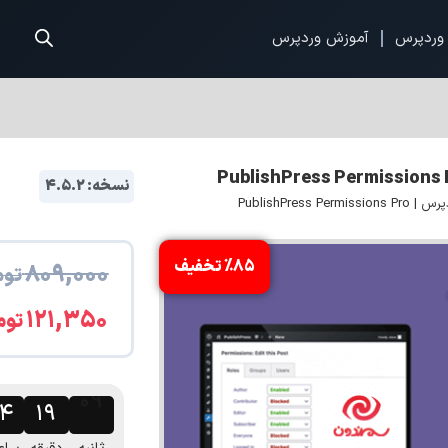
وردپرس
آموزش وردپرس
نسخه: 4.5.2
PublishPre
%85 تخفیف
۸۰۹,۰۰۰
توم
۱۲۱,۳۵۰
توم
۰۹
۰۴
۱۹