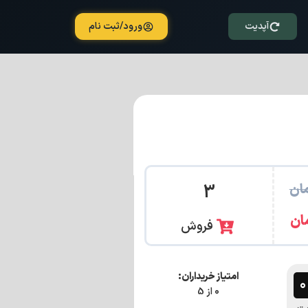
آپدیت
ورود/ثبت نام
ان
3
ان
فروش
امتیاز خریداران:
0 از 5