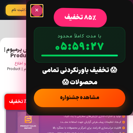
×
آپدیت
ورود/ثبت نام
85% تخفیف
با مدت کاملاً محدود
05:59:26
افزونه گزارش فروش های محصول برای ووکامرس پرمیوم |
Product Sales Report Pro for WooCommerce
خانه
/
افزونه
/
ووکامرس
/
مدیریت فروشگاه
/
گزارش دهی و اطلاع
😱 تخفیف باورنکردنی تمامی
رسانی
/ افزونه گزارش فروش های محصول برای ووکامرس پرمیوم | Product
Sales Report Pro for WooCommerce
محصولات 😱
نسخه: 2.2.50
مشاهده جشنواره
%85 تخفیف