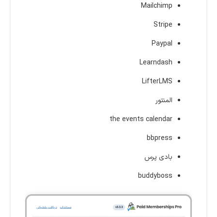
Mailchimp
Stripe
Paypal
Learndash
LifterLMS
المنتور
the events calendar
bbpress
بادی پرس
buddyboss