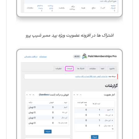
اشتراک ها در افزونه عضویت ویژه پید ممبر شیپ پرو