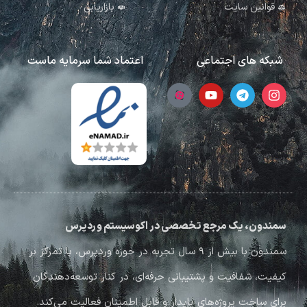
قوانین سایت
بازاریابی
شبکه های اجتماعی
اعتماد شما سرمایه ماست
سمندون، یک مرجع تخصصی در اکوسیستم وردپرس
سمندون با بیش از ۹ سال تجربه در حوزه وردپرس، با تمرکز بر
کیفیت، شفافیت و پشتیبانی حرفه‌ای، در کنار توسعه‌دهندگان
برای ساخت پروژه‌های پایدار و قابل اطمینان فعالیت می‌کند.