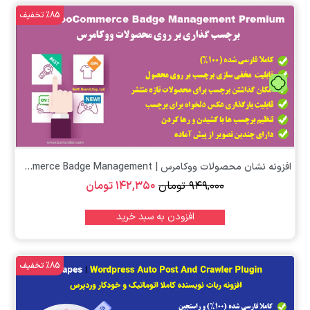
%85 تخفیف
تومان
افزونه نشان محصولات ووکامرس | Yith WooCommerce Badge Management
۹۴۹,۰۰۰
تومان
۱۴۲,۳۵۰
تومان
افزودن به سبد خرید
%85 تخفیف