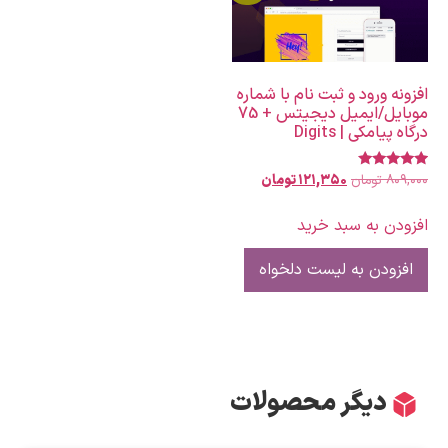
افزونه ورود و ثبت نام با شماره
موبایل/ایمیل دیجیتس + 75
درگاه پیامکی | Digits
۸۰۹,۰۰۰
تومان
۱۲۱,۳۵۰
تومان
نمره
5.00
از 5
افزودن به سبد خرید
افزودن به لیست دلخواه
دیگر محصولات