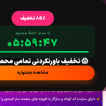
خانه
فروشگاه
افزونه وردپرس
ق
85% تخفیف
با مدت کاملاً محدود
05:59:46
افزونه موزیک پلیر و پخش کننده صدا، پادکست و رادیو برای وردپرس | er Pro
خانه
/
افزونه
/
رسانه و مستندات
/ افزونه موزیک پلیر و پخش کننده صدا، پادکست و رادیو برا
😱 تخفیف باورنکردنی تمامی محص
مشاهده جشنواره