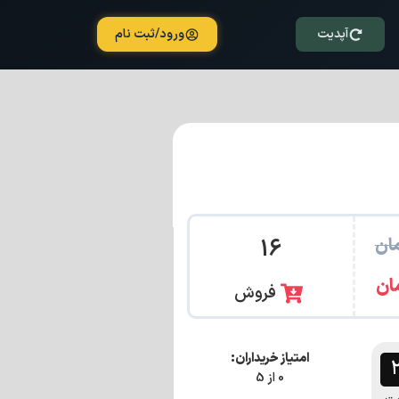
آپدیت
ورود/ثبت نام
ان
16
ان
فروش
امتیاز خریداران:
0 از 5