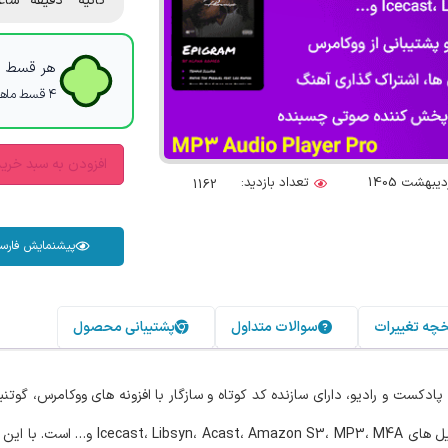
ثانیه
دقیقه
ساع
هر قسط با
۴ قسط ماهانه. بدون سود، چک و ضامن.
افزودن به سبد خری
تعداد بازدید:
1162
پیشنمایش فارس
خچه تغییرات
سوالات متداول
پشتیبانی محصول
کست و رادیو، دارای سازنده کد کوتاه و سازگار با افزونه های ووکامرس، گوتنب
پلیر برای پخش صدا، پادکست و رادیو در سایت شما با پشت