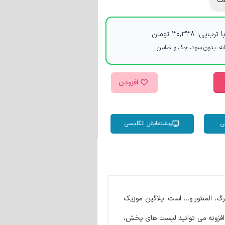
ت
 ترب‌پی:
۳۰,۳۳۸
تومان
د
افزودن
ی
پیشنمایش انگلیسی
رگ، المنتور و… است. پلاگین موزیک
یبانی از فایل های Icecast، Libsyn، Acast، Amazon S3، MP3، M4A و… است. با این افزونه می توانید لیست های پخش،