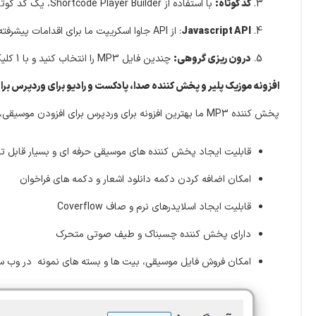
کد کوتاه:
با استفاده از Shortcode Player Builder، یک کد کوتاه پخش کننده را در هر صفحه ای اضافه کنید.
Javascript API
: از API جاوا اسکریپت ما برای اقدامات پیشرفته استفاده کنید!
درون ریزی گروهی:
چندین فایل MP3 را انتخاب کنید و با 1 کلیک پست ها، محصولات و پست سفارشی ایجاد می کند!
افزونه موزیک پلیر و پخش کننده صدا، پادکست و رادیو برای وردپرس بر
پخش کننده MP3 ما بهترین افزونه برای وردپرس برای افزودن موسیقی، حلقه ها و درامکیت ها به وب سایت شما است.
قابلیت ایجاد پخش کننده های موسیقی حرفه ای و بسیار قابل ت
امکان اضافه کردن دکمه دانلود اشعار و دکمه های فراخوان
قابلیت ایجاد اسلایدرهای نرم و صاف Coverflow
دارای پخش کننده چسبناک و طیف صوتی متحرک
امکان فروش فایل موسیقی، بیت ها و بسته های نمونه در وب 