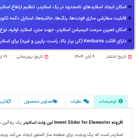
تاریخ انتشار:
6 آبان 1404
تاریخ بروزرسانی:
19 اردیبهشت 1405
توضیحات
نظرات
تصاویر محصول
تاری
افزونه Invent Slider for Elementor
این ونت اسلایدر
یک پلاگین سا
اسلایدر است که یک ویجت برای صفحه ساز المنتور ایجاد می‌کند. ویجت‌ه