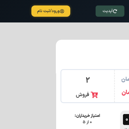
آپدیت
ورود/ثبت نام
ان
2
ان
فروش
امتیاز خریداران:
0 از 5