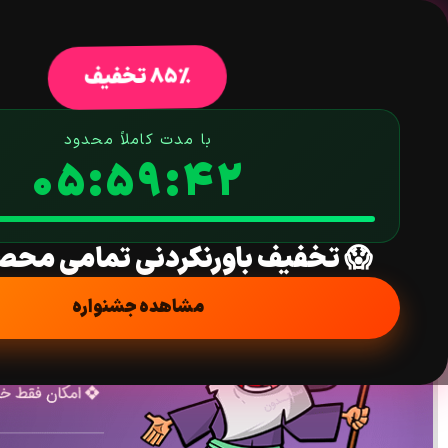
خانه
فروشگاه
افزونه وردپرس
ق
85% تخفیف
با مدت کاملاً محدود
05:59:41
افزونه فقط خواندنی کردن فیلدهای گرویتی فرمز | ravity Perks Read Only
خانه
/
افزونه
/
فرم ساز
/
پلاگین گرویتی فرمز
/
پلاگین های گرویتی پرکس
Perks Read Only
😱 تخفیف باورنکردنی تمامی محص
مشاهده جشنواره