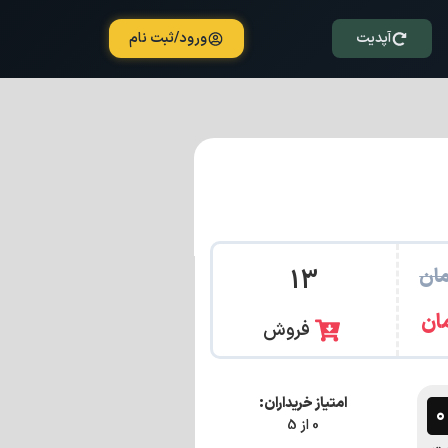
آپدیت
ورود/ثبت نام
ان
13
ان
فروش
امتیاز خریداران:
0 از 5