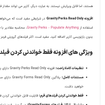
هستند، اما قابل ویرایش نیستند. به عبارت دیگر، کاربر می تواند مقدار فقط
افزونه Gravity Perks Read Only
در شرایطی مفید است که می‌خواهید اط
استفاده از
Gravity Perks – Populate Anything
، محاسبه مقادیر با 
بدون بازنویسی کاربر اضافه کنید، مفید است. اکثر فیلدهای گرویتی فرمز ک
ویژگی های افزونه فقط خواندنی کردن فیلدهای گرویتی فرمز |
تنظیمات کاملا راحت:
افزونه Gravity Perks Read Only دارای پیکربندی کاملا راحت و ساده میباشد که برای شما لذت یک تنظیم بدون دردسر را فراهم میکند.
مستندات کامل:
پلاگین Only
خواهید داشت.
فقط خواندنی کردن فیلدهای فرم:
قابلیت قابل خواندنی کردن فی
پشتیبانی از اکثر فیلدهای Gravity Forms:
در گرویتی فرمز تمام 