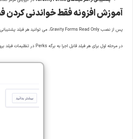
آموزش افزونه فقط خواندنی کردن فیلدهای گرویتی فر
پس از نصب Gravity Forms Read Only، می توانید هر فیلد پشتیبانی شده را فقط خواندنی تنظیم کنید. بیایید از طریق آن روند گام برداریم.
در مرحله اول برای هر فیلد قابل اجرا به برگه Perks در تنظیمات فیلد بروید و برای فعال کردن گزینه فقط خواندنی افزونه Gravity Perks Read Only را علامت بزنید.