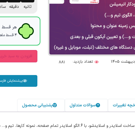
ثانیه
دقیقه
ساع
هر قسط با
۴ قسط ماهانه. بدون سود، چک و ضامن.
افزودن به سبد خری
تعداد بازدید:
881
پیشنمایش فارس
خچه تغییرات
سوالات متداول
پشتیبانی محصول
پلاگین ساخت اسلایدر و اسلایدشو، با 6 الگو اسلایدر تمام صفحه، نمونه 