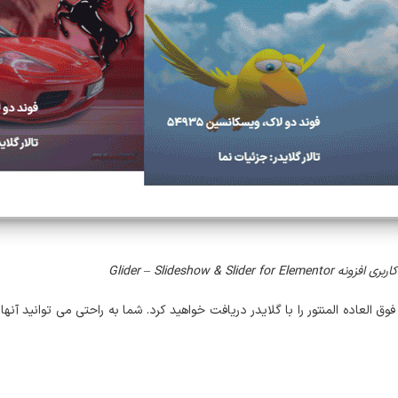
Glider – Slideshow & Slider for 
Glider – Slideshow & Slider for Elementor، شما 6 الگوی فوق العاده المنتور را با گلایدر دریافت خواهید کرد. شما به را