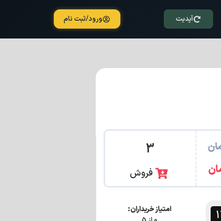
آپدیت
ورود/ثبت نام
ان
3
ان
فروش
امتیاز خریداران:
0 از 5