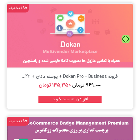
%85 تخفیف
تومان
افزونه Dokan Pro – Business + پوسته دکان + 42...
۹۶۹,۰۰۰
تومان
۱۴۵,۳۵۰
تومان
افزودن به سبد خرید
%85 تخفیف