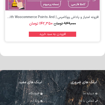
افزونه امتیاز و پاداش ووکامرس | Yith Woocommerce Points And...
۹۴۹,۰۰۰
تومان
۱۴۲,۳۵۰
تومان
افزودن به سبد خرید
لینک های ضروری
لینک های مفید
درباره ما
فروشگاه
تماس با ما
وبلاگ