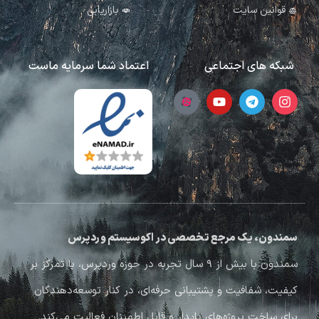
قوانین سایت
بازاریابی
شبکه های اجتماعی
اعتماد شما سرمایه ماست
سمندون، یک مرجع تخصصی در اکوسیستم وردپرس
سمندون با بیش از ۹ سال تجربه در حوزه وردپرس، با تمرکز بر
کیفیت، شفافیت و پشتیبانی حرفه‌ای، در کنار توسعه‌دهندگان
برای ساخت پروژه‌های پایدار و قابل اطمینان فعالیت می‌کند.