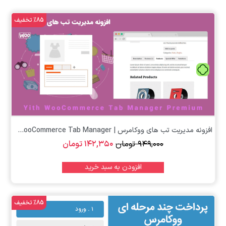
%85 تخفیف
تومان
افزونه مدیریت تب های ووکامرس | Yith WooCommerce Tab Manager
۹۴۹,۰۰۰
تومان
۱۴۲,۳۵۰
تومان
افزودن به سبد خرید
%85 تخفیف