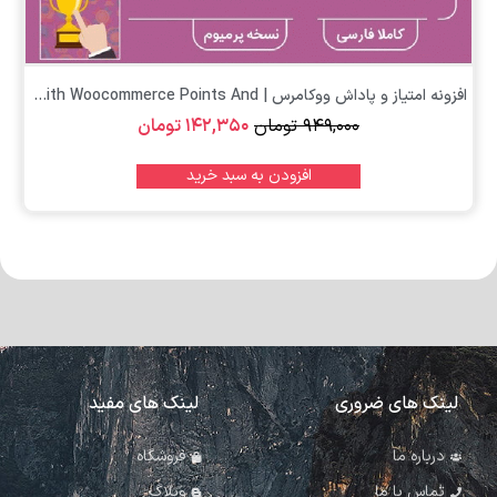
افزونه امتیاز و پاداش ووکامرس | Yith Woocommerce Points And...
۹۴۹,۰۰۰
تومان
۱۴۲,۳۵۰
تومان
افزودن به سبد خرید
لینک های ضروری
لینک های مفید
درباره ما
فروشگاه
تماس با ما
وبلاگ