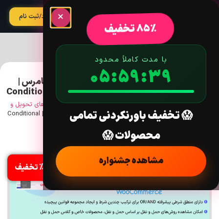
×
آپدیت
ورود/ثبت نام
85% تخفیف
با مدت کاملاً محدود
05:59:37
افزونه روش های حمل و نقل شرطی برای ووکامرس |
Conditional Shipping Methods For WooCommerce
خانه
/
افزونه
/
ووکامرس
/
حمل و نقل، تحویل و تکمیل
/
گزینه های تحویل و
😱 تخفیف باورنکردنی تمامی
حمل و نقل
/ افزونه روش های حمل و نقل شرطی برای ووکامرس | Conditional
Shipping Methods For WooCommerce
محصولات 😱
نسخه: 1.5.2
مشاهده جشنواره
%85 تخفیف