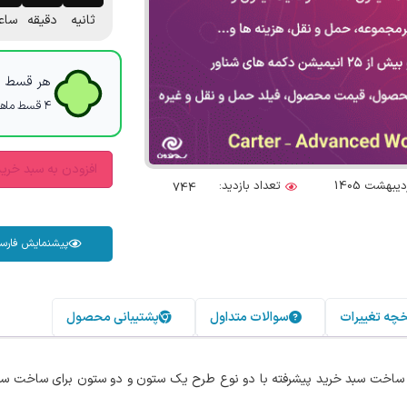
ثانیه
دقیقه
ساع
هر قسط با
۴ قسط ماهانه. بدون سود، چک و ضامن.
افزودن به سبد خری
تعداد بازدید:
744
پیشنمایش فارس
خچه تغییرات
سوالات متداول
پشتیبانی محصول
ساخت سبد خرید پیشرفته با دو نوع طرح یک ستون و دو ستون برای ساخت سبد خ