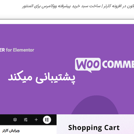
کون در افزونه کارتر | ساخت سبد خرید پیشرفته ووکامرس برای المنتور