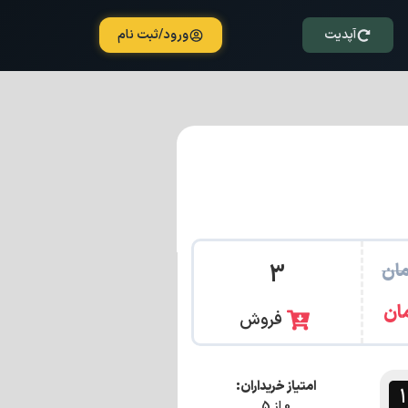
آپدیت
ورود/ثبت نام
ان
3
ان
فروش
امتیاز خریداران:
0 از 5